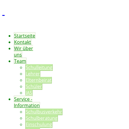
Startseite
Kontakt
Wir über
uns
Team
Schulleitung
Lehrer
Elternbeirat
Schüler
JAS
Service -
Information
Schulbusverkehr
Schulberatung
Einschulung