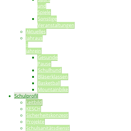
und
Spiele
Sonstige
Veranstaltungen
Aktuelles
Jahraus
–
jahrein
Gesunde
Pause
Schulhund
Bläserklassen
Basketball
Mountainbike
Schulprofil
Leitbild
KESCH
Sicherheitskonzept
Projekte
Schulsanitätsdienst