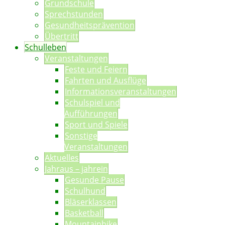
Grundschule
Sprechstunden
Gesundheitsprävention
Übertritt
Schulleben
Veranstaltungen
Feste und Feiern
Fahrten und Ausflüge
Informationsveranstaltungen
Schulspiel und
Aufführungen
Sport und Spiele
Sonstige
Veranstaltungen
Aktuelles
Jahraus – jahrein
Gesunde Pause
Schulhund
Bläserklassen
Basketball
Mountainbike