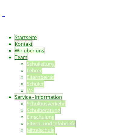
Startseite
Kontakt
Wir über uns
Team
Schulleitung
Lehrer
Elternbeirat
Schüler
JAS
Service - Information
Schulbusverkehr
Schulberatung
Einschulung
Eltern- und Infobriefe
Mittelschule