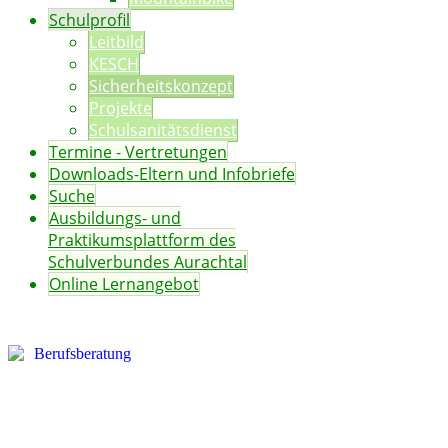
Schulprofil
Leitbild
KESCH
Sicherheitskonzept
Projekte
Schulsanitätsdienst
Termine - Vertretungen
Downloads-Eltern und Infobriefe
Suche
Ausbildungs- und
Praktikumsplattform des
Schulverbundes Aurachtal
Online Lernangebot