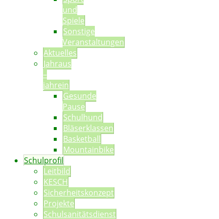
und
Spiele
Sonstige
Veranstaltungen
Aktuelles
Jahraus
–
jahrein
Gesunde
Pause
Schulhund
Bläserklassen
Basketball
Mountainbike
Schulprofil
Leitbild
KESCH
Sicherheitskonzept
Projekte
Schulsanitätsdienst