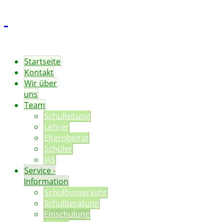
Startseite
Kontakt
Wir über
uns
Team
Schulleitung
Lehrer
Elternbeirat
Schüler
JAS
Service -
Information
Schulbusverkehr
Schulberatung
Einschulung