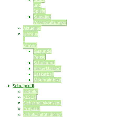
und
Spiele
Sonstige
Veranstaltungen
Aktuelles
Jahraus
–
jahrein
Gesunde
Pause
Schulhund
Bläserklassen
Basketball
Mountainbike
Schulprofil
Leitbild
KESCH
Sicherheitskonzept
Projekte
Schulsanitätsdienst