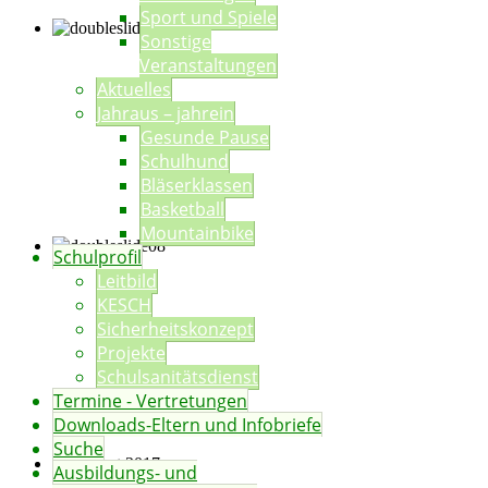
Sport und Spiele
Sonstige
Veranstaltungen
Aktuelles
Jahraus – jahrein
Gesunde Pause
Schulhund
Bläserklassen
Basketball
Mountainbike
Schulprofil
Leitbild
KESCH
Sicherheitskonzept
Projekte
Schulsanitätsdienst
Termine - Vertretungen
Downloads-Eltern und Infobriefe
Suche
Ausbildungs- und