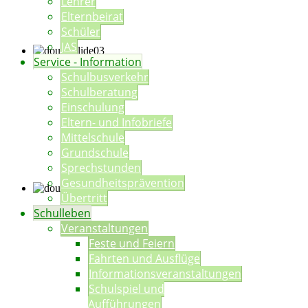
Lehrer
Elternbeirat
Schüler
JAS
Service - Information
Schulbusverkehr
Schulberatung
Einschulung
Eltern- und Infobriefe
Mittelschule
Grundschule
Sprechstunden
Gesundheitsprävention
Übertritt
Schulleben
Veranstaltungen
Feste und Feiern
Fahrten und Ausflüge
Informationsveranstaltungen
Schulspiel und
Aufführungen