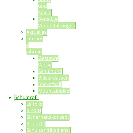
und
Spiele
Sonstige
Veranstaltungen
Aktuelles
Jahraus
–
jahrein
Gesunde
Pause
Schulhund
Bläserklassen
Basketball
Mountainbike
Schulprofil
Leitbild
KESCH
Sicherheitskonzept
Projekte
Schulsanitätsdienst