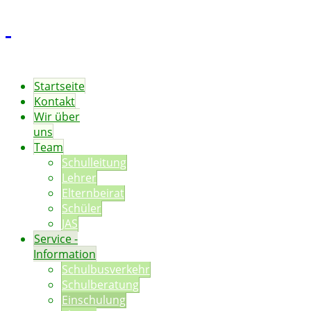
Startseite
Kontakt
Wir über
uns
Team
Schulleitung
Lehrer
Elternbeirat
Schüler
JAS
Service -
Information
Schulbusverkehr
Schulberatung
Einschulung