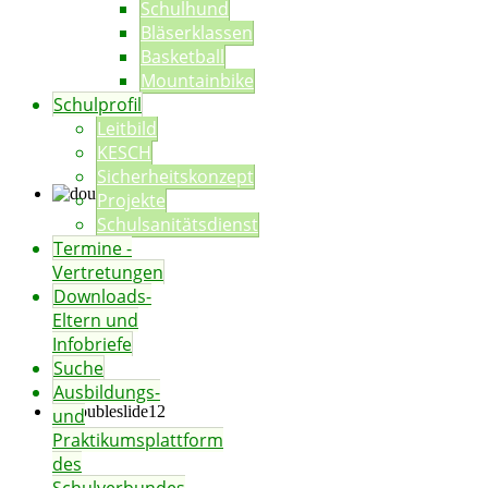
Schulhund
Bläserklassen
Basketball
Mountainbike
Schulprofil
Leitbild
KESCH
Sicherheitskonzept
Projekte
Schulsanitätsdienst
Termine -
Vertretungen
Downloads-
Eltern und
Infobriefe
Suche
Ausbildungs-
und
Praktikumsplattform
des