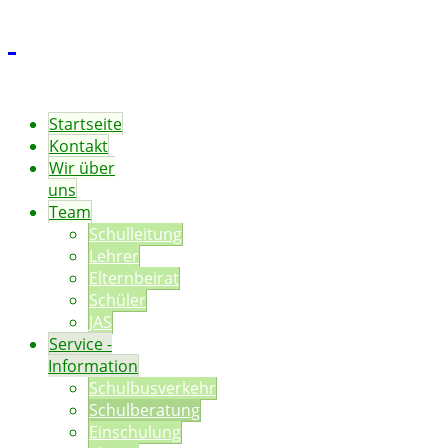
Startseite
Kontakt
Wir über
uns
Team
Schulleitung
Lehrer
Elternbeirat
Schüler
JAS
Service -
Information
Schulbusverkehr
Schulberatung
Einschulung