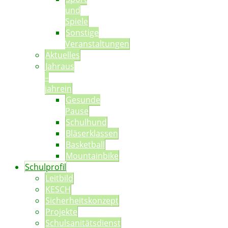
und
Spiele
Sonstige
Veranstaltungen
Aktuelles
Jahraus
–
jahrein
Gesunde
Pause
Schulhund
Bläserklassen
Basketball
Mountainbike
Schulprofil
Leitbild
KESCH
Sicherheitskonzept
Projekte
Schulsanitätsdienst