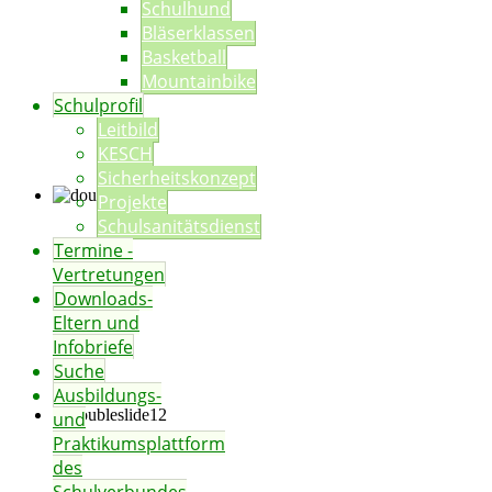
Schulhund
Bläserklassen
Basketball
Mountainbike
Schulprofil
Leitbild
KESCH
Sicherheitskonzept
Projekte
Schulsanitätsdienst
Termine -
Vertretungen
Downloads-
Eltern und
Infobriefe
Suche
Ausbildungs-
und
Praktikumsplattform
des