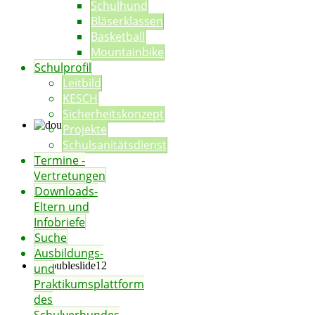
Schulhund
Bläserklassen
Basketball
Mountainbike
Schulprofil
Leitbild
KESCH
Sicherheitskonzept
Projekte
Schulsanitätsdienst
Termine -
Vertretungen
Downloads-
Eltern und
Infobriefe
Suche
Ausbildungs-
und
Praktikumsplattform
des