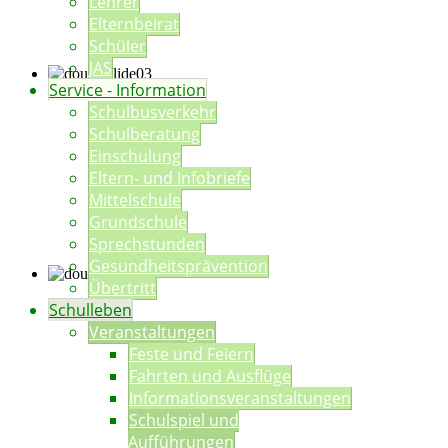
Lehrer
Elternbeirat
Schüler
JAS
Service - Information
Schulbusverkehr
Schulberatung
Einschulung
Eltern- und Infobriefe
Mittelschule
Grundschule
Sprechstunden
Gesundheitsprävention
Übertritt
Schulleben
Veranstaltungen
Feste und Feiern
Fahrten und Ausflüge
Informationsveranstaltungen
Schulspiel und
Aufführungen