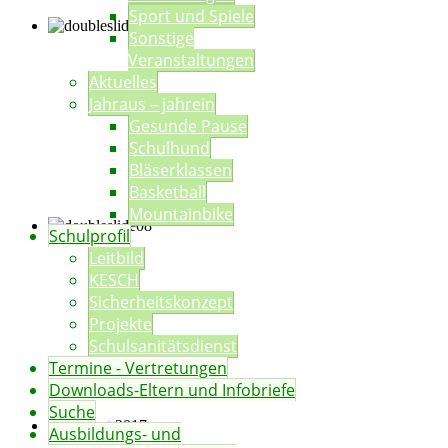
Sport und Spiele
Sonstige
Veranstaltungen
Aktuelles
Jahraus – jahrein
Gesunde Pause
Schulhund
Bläserklassen
Basketball
Mountainbike
Schulprofil
Leitbild
KESCH
Sicherheitskonzept
Projekte
Schulsanitätsdienst
Termine - Vertretungen
Downloads-Eltern und Infobriefe
Suche
Ausbildungs- und