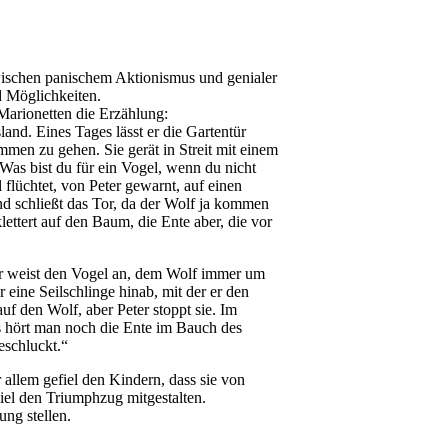
ischen panischem Aktionismus und genialer
 Möglichkeiten.
arionetten die Erzählung:
land. Eines Tages lässt er die Gartentür
men zu gehen. Sie gerät in Streit mit einem
„Was bist du für ein Vogel, wenn du nicht
flüchtet, von Peter gewarnt, auf einen
und schließt das Tor, da der Wolf ja kommen
ettert auf den Baum, die Ente aber, die vor
 Er weist den Vogel an, dem Wolf immer um
eine Seilschlinge hinab, mit der er den
 den Wolf, aber Peter stoppt sie. Im
 hört man noch die Ente im Bauch des
eschluckt.“
allem gefiel den Kindern, dass sie von
l den Triumphzug mitgestalten.
ng stellen.