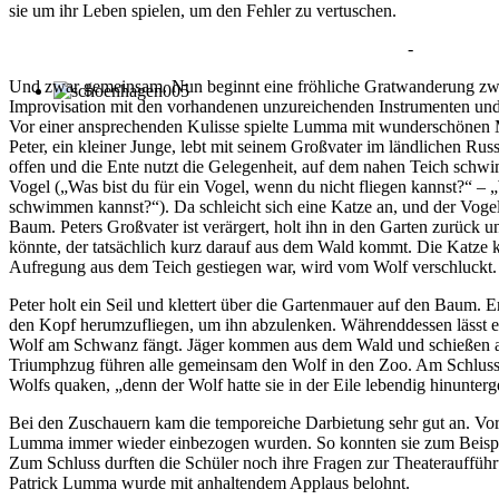
sie um ihr Leben spielen, um den Fehler zu vertuschen.
-
Und zwar gemeinsam. Nun beginnt eine fröhliche Gratwanderung zw
Improvisation mit den vorhandenen unzureichenden Instrumenten und
Vor einer ansprechenden Kulisse spielte Lumma mit wunderschönen M
Peter, ein kleiner Junge, lebt mit seinem Großvater im ländlichen Russ
offen und die Ente nutzt die Gelegenheit, auf dem nahen Teich schwim
Vogel („Was bist du für ein Vogel, wenn du nicht fliegen kannst?“ – 
schwimmen kannst?“). Da schleicht sich eine Katze an, und der Vogel 
Baum. Peters Großvater ist verärgert, holt ihn in den Garten zurück 
könnte, der tatsächlich kurz darauf aus dem Wald kommt. Die Katze kl
Aufregung aus dem Teich gestiegen war, wird vom Wolf verschluckt.
Peter holt ein Seil und klettert über die Gartenmauer auf den Baum.
den Kopf herumzufliegen, um ihn abzulenken. Währenddessen lässt er 
Wolf am Schwanz fängt. Jäger kommen aus dem Wald und schießen auf
Triumphzug führen alle gemeinsam den Wolf in den Zoo. Am Schluss
Wolfs quaken, „denn der Wolf hatte sie in der Eile lebendig hinunterg
Bei den Zuschauern kam die temporeiche Darbietung sehr gut an. Vor 
Lumma immer wieder einbezogen wurden. So konnten sie zum Beispie
Zum Schluss durften die Schüler noch ihre Fragen zur Theateraufführu
Patrick Lumma wurde mit anhaltendem Applaus belohnt.