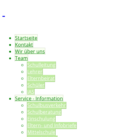
Startseite
Kontakt
Wir über uns
Team
Schulleitung
Lehrer
Elternbeirat
Schüler
JAS
Service - Information
Schulbusverkehr
Schulberatung
Einschulung
Eltern- und Infobriefe
Mittelschule