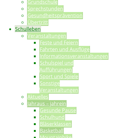
Grundschule
Sprechstunden
Gesundheitsprävention
Übertritt
Schulleben
Veranstaltungen
Feste und Feiern
Fahrten und Ausflüge
Informationsveranstaltungen
Schulspiel und
Aufführungen
Sport und Spiele
Sonstige
Veranstaltungen
Aktuelles
Jahraus – jahrein
Gesunde Pause
Schulhund
Bläserklassen
Basketball
Mountainbike