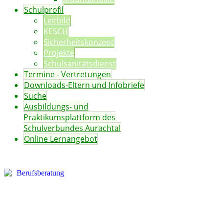
Schulprofil
Leitbild
KESCH
Sicherheitskonzept
Projekte
Schulsanitätsdienst
Termine - Vertretungen
Downloads-Eltern und Infobriefe
Suche
Ausbildungs- und
Praktikumsplattform des
Schulverbundes Aurachtal
Online Lernangebot