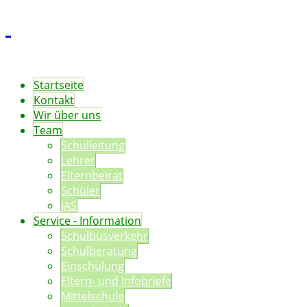
Startseite
Kontakt
Wir über uns
Team
Schulleitung
Lehrer
Elternbeirat
Schüler
JAS
Service - Information
Schulbusverkehr
Schulberatung
Einschulung
Eltern- und Infobriefe
Mittelschule