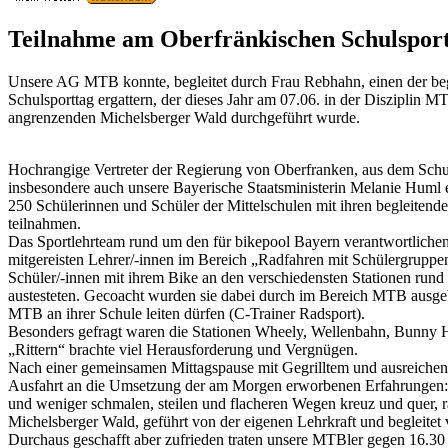
Teilnahme am Oberfränkischen Schulspo
Unsere AG MTB konnte, begleitet durch Frau Rebhahn, einen der beg
Schulsporttag ergattern, der dieses Jahr am 07.06. in der Disziplin 
angrenzenden Michelsberger Wald durchgeführt wurde.
Hochrangige Vertreter der Regierung von Oberfranken, aus dem Sch
insbesondere auch unsere Bayerische Staatsministerin Melanie Huml e
250 Schülerinnen und Schüler der Mittelschulen mit ihren begleitend
teilnahmen.
Das Sportlehrteam rund um den für bikepool Bayern verantwortlichen
mitgereisten Lehrer/-innen im Bereich „Radfahren mit Schülergruppen“
Schüler/-innen mit ihrem Bike an den verschiedensten Stationen rund
austesteten. Gecoacht wurden sie dabei durch im Bereich MTB ausgeb
MTB an ihrer Schule leiten dürfen (C-Trainer Radsport).
Besonders gefragt waren die Stationen Wheely, Wellenbahn, Bunny H
„Rittern“ brachte viel Herausforderung und Vergnügen.
Nach einer gemeinsamen Mittagspause mit Gegrilltem und ausreichend
Ausfahrt an die Umsetzung der am Morgen erworbenen Erfahrungen:
und weniger schmalen, steilen und flacheren Wegen kreuz und quer, 
Michelsberger Wald, geführt von der eigenen Lehrkraft und begleitet
Durchaus geschafft aber zufrieden traten unsere MTBler gegen 16.30