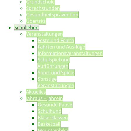
Grundschule
Sprechstunden
Gesundheitsprävention
Übertritt
Schulleben
Veranstaltungen
Feste und Feiern
Fahrten und Ausflüge
Informationsveranstaltungen
Schulspiel und
Aufführungen
Sport und Spiele
Sonstige
Veranstaltungen
Aktuelles
Jahraus – jahrein
Gesunde Pause
Schulhund
Bläserklassen
Basketball
Mountainbike