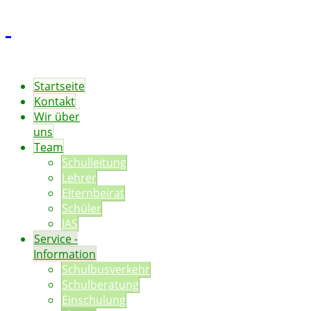
Startseite
Kontakt
Wir über
uns
Team
Schulleitung
Lehrer
Elternbeirat
Schüler
JAS
Service -
Information
Schulbusverkehr
Schulberatung
Einschulung