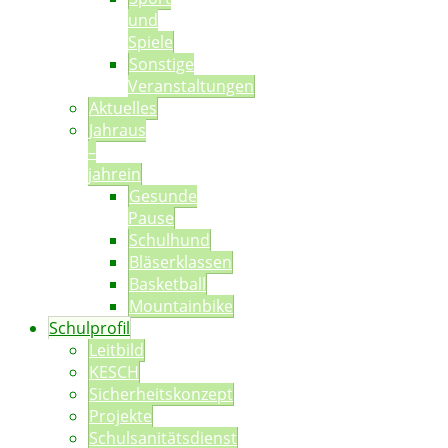
und
Spiele
Sonstige
Veranstaltungen
Aktuelles
Jahraus
–
jahrein
Gesunde
Pause
Schulhund
Bläserklassen
Basketball
Mountainbike
Schulprofil
Leitbild
KESCH
Sicherheitskonzept
Projekte
Schulsanitätsdienst