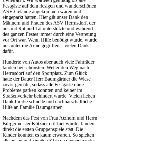
Zwietracht. Wir warteten geduldig bis alle
Festgäste auf dem riesigen und wunderschönen
ASV-Gelände angekommen waren und
eingeparkt hatten. Hier gilt unser Dank den
Männern und Frauen des ASV Herrnsdorf, der
uns mit Rat und Tat unterstützte und während
des ganzen Festes immer durch eine Vertretung
vor Ort war. Wenn Hilfe benötigt wurde, wurde
uns unter die Arme gegriffen – vielen Dank
dafür.
Hunderte von Autos aber auch viele Fahrräder
fanden bei schönstem Wetter den Weg nach
Herrnsdorf auf den Sportplatz. Zum Glück
hatte der Bauer Herr Baumgärtner die Wiese
zuvor gemäht, sodass alle Festgäste ohne
Probleme parken konnten und keiner im
Straßenverkehr behindert wurde. Vielen lieben
Dank für die schnelle und nachbarschaftliche
Hilfe an Familie Baumgärtner.
Nachdem das Fest von Frau Atzhorn und Herrn
Bürgermeister Kötzner eröffnet wurde, fanden
direkt die ersten Gruppenspiele statt. Die
Kinder konnten es kaum erwarten. So spielten
alle ersten und zweiten Klassen gegeneinander.