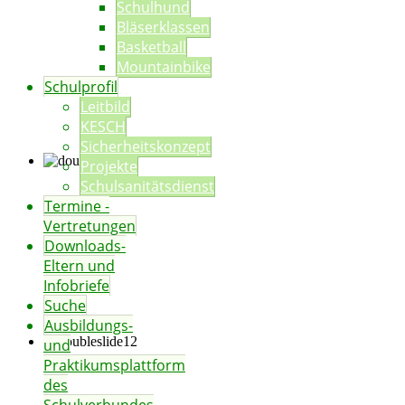
Schulhund
Bläserklassen
Basketball
Mountainbike
Schulprofil
Leitbild
KESCH
Sicherheitskonzept
Projekte
Schulsanitätsdienst
Termine -
Vertretungen
Downloads-
Eltern und
Infobriefe
Suche
Ausbildungs-
und
Praktikumsplattform
des