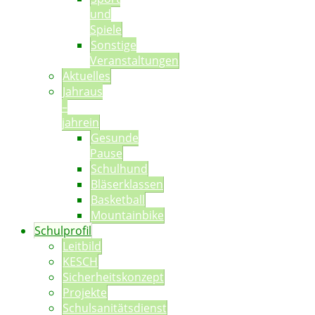
und
Spiele
Sonstige
Veranstaltungen
Aktuelles
Jahraus
–
jahrein
Gesunde
Pause
Schulhund
Bläserklassen
Basketball
Mountainbike
Schulprofil
Leitbild
KESCH
Sicherheitskonzept
Projekte
Schulsanitätsdienst