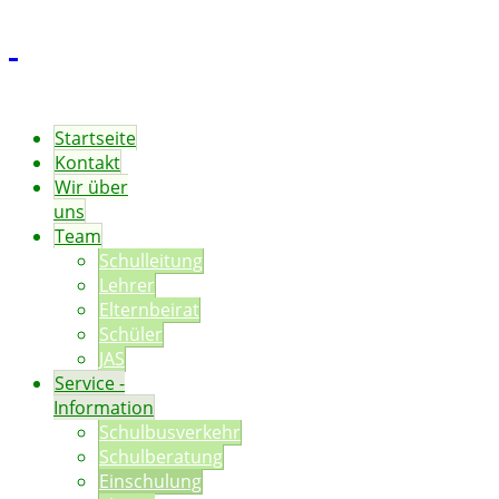
Startseite
Kontakt
Wir über
uns
Team
Schulleitung
Lehrer
Elternbeirat
Schüler
JAS
Service -
Information
Schulbusverkehr
Schulberatung
Einschulung