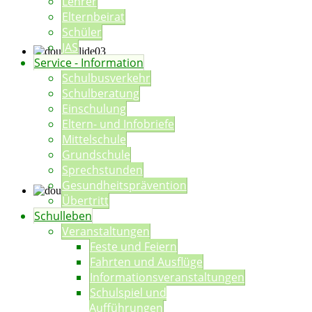
Lehrer
Elternbeirat
Schüler
JAS
Service - Information
Schulbusverkehr
Schulberatung
Einschulung
Eltern- und Infobriefe
Mittelschule
Grundschule
Sprechstunden
Gesundheitsprävention
Übertritt
Schulleben
Veranstaltungen
Feste und Feiern
Fahrten und Ausflüge
Informationsveranstaltungen
Schulspiel und
Aufführungen