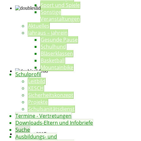
Sport und Spiele
Sonstige
Veranstaltungen
Aktuelles
Jahraus – jahrein
Gesunde Pause
Schulhund
Bläserklassen
Basketball
Mountainbike
Schulprofil
Leitbild
KESCH
Sicherheitskonzept
Projekte
Schulsanitätsdienst
Termine - Vertretungen
Downloads-Eltern und Infobriefe
Suche
Ausbildungs- und